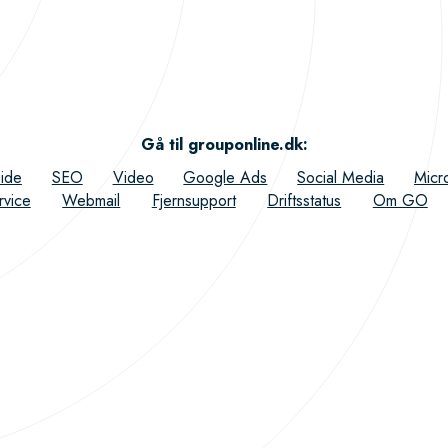
Gå til grouponline.dk
:
ide
SEO
Video
Google Ads
Social Media
Micr
rvice
Webmail
Fjernsupport
Driftsstatus
Om GO